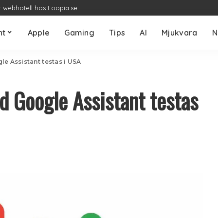
t webhotell hos Loopia.se
nt
Apple
Gaming
Tips
AI
Mjukvara
N
le Assistant testas i USA
d Google Assistant testas