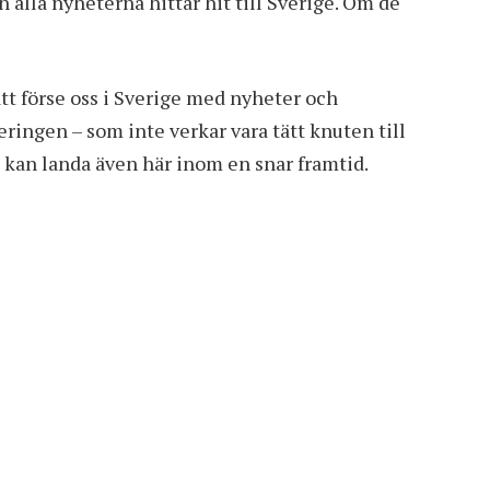
n alla nyheterna hittar hit till Sverige. Om de
att förse oss i Sverige med nyheter och
eringen – som inte verkar vara tätt knuten till
 kan landa även här inom en snar framtid.