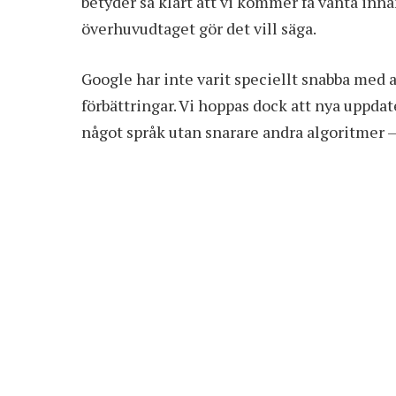
betyder så klart att vi kommer få vänta inna
överhuvudtaget gör det vill säga.
Google har inte varit speciellt snabba med 
förbättringar. Vi hoppas dock att nya uppdat
något språk utan snarare andra algoritmer –