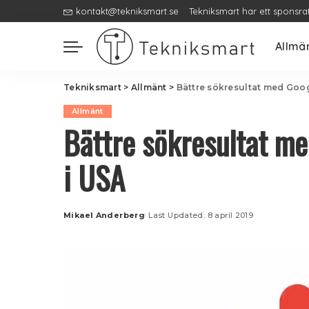
kontakt@tekniksmart.se
Tekniksmart har ett sponsra
Allmä
Tekniksmart
>
Allmänt
>
Bättre sökresultat med Goog
Allmänt
Bättre sökresultat me
i USA
Mikael Anderberg
Last Updated: 8 april 2019
Posted
by