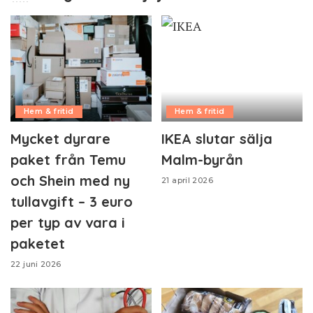
Hem & fritid
Hem & fritid
Mycket dyrare
IKEA slutar sälja
paket från Temu
Malm-byrån
och Shein med ny
21 april 2026
tullavgift – 3 euro
per typ av vara i
paketet
22 juni 2026