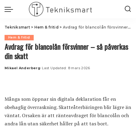
Tekniksmart
>
Hem & fritid
>
Avdrag för blancolån försvinner – så påverkas din skatt
Hem & fritid
Avdrag för blancolån försvinner – så påverkas
din skatt
Mikael Anderberg
Last Updated: 8 mars 2026
Posted
by
Många som öppnar sin digitala deklaration får en
obehaglig överraskning. Skatteåterbäringen blir lägre än
väntat. Orsaken är att
ränteavdraget för blancolån
och
andra lån utan säkerhet håller på att tas bort.