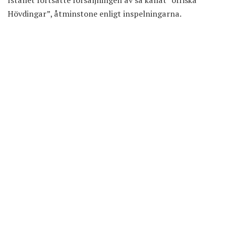
Istället fortsatte försäljningen av så kallat ”ofriska
Hövdingar”, åtminstone enligt inspelningarna.