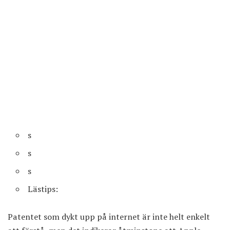
s
s
s
Lästips:
Patentet som dykt upp på internet är inte helt enkelt