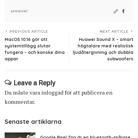
SKRIBENT
PREVIOUS ARTICLE
NEXT ARTICLE
MacOS 10.16 gör att
Huawei Sound X – smart
systemtillägg slutar
högtalare med realistisk
fungera – och kanske dina
ljudåtergivning och dubbla
appar
subwoofers
Leave a Reply
Du måste vara
inloggad
för att publicera en
kommentar.
Senaste artiklarna
Google Pixel Tag är en bluetooth-spårare