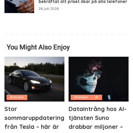
bekräftat att priset ökar på alla telefoner
26 juli 2026
You Might Also Enjoy
Allmänt
Allmänt
AI
Stor
Dataintrång hos AI-
sommaruppdatering
tjänsten Suno
från Tesla – här är
drabbar miljoner –