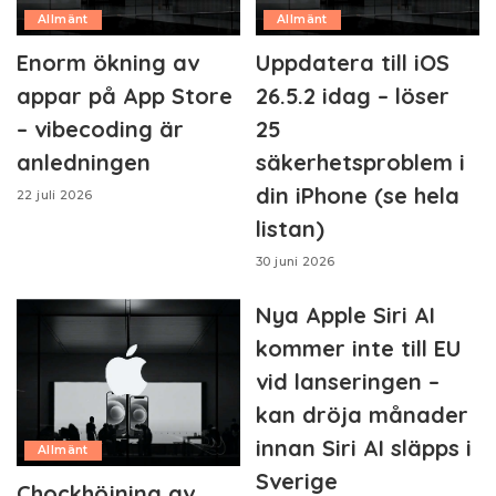
Allmänt
Allmänt
Enorm ökning av
Uppdatera till iOS
appar på App Store
26.5.2 idag – löser
– vibecoding är
25
anledningen
säkerhetsproblem i
din iPhone (se hela
22 juli 2026
listan)
30 juni 2026
Nya Apple Siri AI
kommer inte till EU
vid lanseringen –
kan dröja månader
innan Siri AI släpps i
Allmänt
Sverige
Chockhöjning av