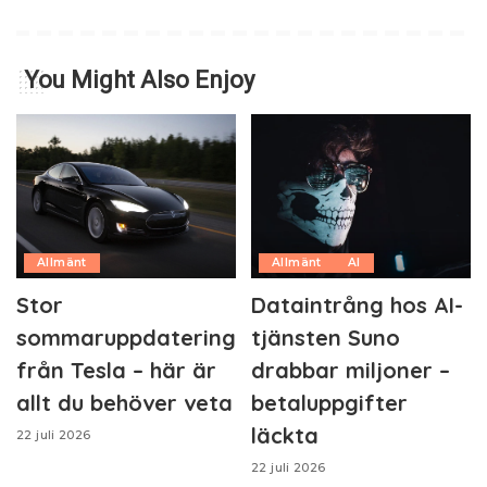
You Might Also Enjoy
Allmänt
Allmänt
AI
Stor
Dataintrång hos AI-
sommaruppdatering
tjänsten Suno
från Tesla – här är
drabbar miljoner –
allt du behöver veta
betaluppgifter
läckta
22 juli 2026
22 juli 2026