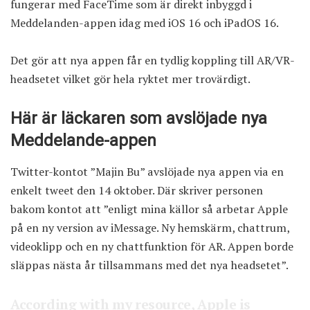
fungerar med FaceTime som är direkt inbyggd i
Meddelanden-appen idag med iOS 16 och iPadOS 16.
Det gör att nya appen får en tydlig koppling till AR/VR-
headsetet vilket gör hela ryktet mer trovärdigt.
Här är läckaren som avslöjade nya
Meddelande-appen
Twitter-kontot ”Majin Bu” avslöjade nya appen via en
enkelt tweet den 14 oktober. Där skriver personen
bakom kontot att ”enligt mina källor så arbetar Apple
på en ny version av iMessage. Ny hemskärm, chattrum,
videoklipp och en ny chattfunktion för AR. Appen borde
släppas nästa år tillsammans med det nya headsetet”.
According with my resource, Apple is