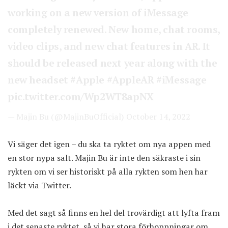
working on a new version of iMessage
completely renewed. New home, chat rooms,
video clips, and new chat features in AR. It
should be released next year along with the
new headset
#Apple
#AppleAR
#iMessage
pic.twitter.com/Wp2WT8apNX
— Majin Bu (@MajinBuOfficial)
October 14, 2022
Vi säger det igen – du ska ta ryktet om nya appen med
en stor nypa salt. Majin Bu är inte den säkraste i sin
rykten om vi ser historiskt på alla rykten som hen har
läckt via Twitter.
Med det sagt så finns en hel del trovärdigt att lyfta fram
i det senaste ryktet, så vi har stora förhoppningar om