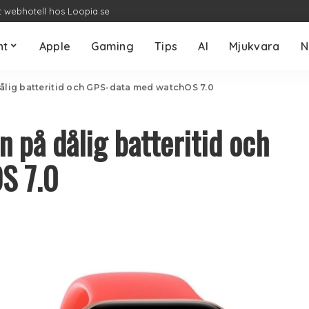
t webhotell hos Loopia.se
nt
Apple
Gaming
Tips
AI
Mjukvara
N
dålig batteritid och GPS-data med watchOS 7.0
n på dålig batteritid och
S 7.0