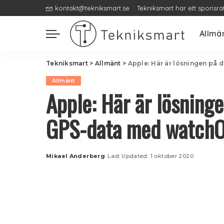
kontakt@tekniksmart.se
Tekniksmart har ett sponsra
Allmä
Tekniksmart
>
Allmänt
>
Apple: Här är lösningen på 
Allmänt
Apple: Här är lösninge
GPS-data med watchO
Mikael Anderberg
Last Updated: 1 oktober 2020
Posted
by