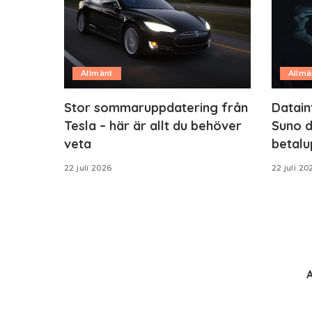
Allmänt
Allmä
Stor sommaruppdatering från
Datain
Tesla – här är allt du behöver
Suno d
veta
betalu
22 juli 2026
22 juli 20
A