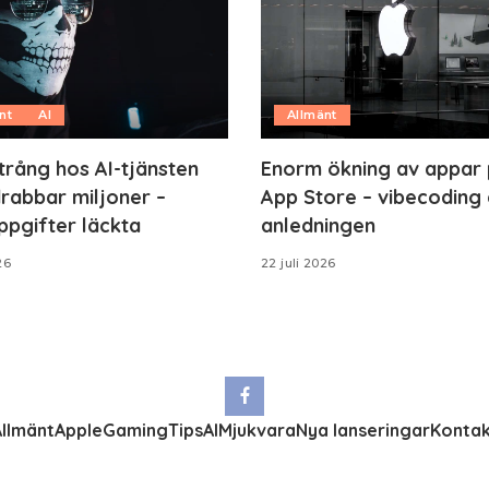
nt
AI
Allmänt
trång hos AI-tjänsten
Enorm ökning av appar
rabbar miljoner –
App Store – vibecoding 
ppgifter läckta
anledningen
26
22 juli 2026
llmänt
Apple
Gaming
Tips
AI
Mjukvara
Nya lanseringar
Kontak