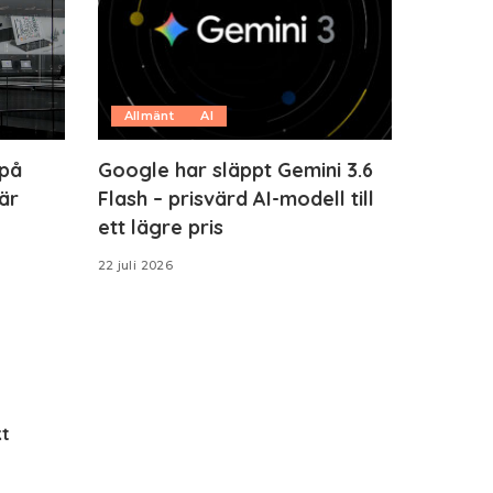
Allmänt
AI
 på
Google har släppt Gemini 3.6
är
Flash – prisvärd AI-modell till
ett lägre pris
22 juli 2026
t