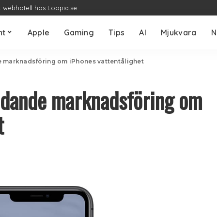
t webhotell hos Loopia.se
nt
Apple
Gaming
Tips
AI
Mjukvara
N
e marknadsföring om iPhones vattentålighet
ledande marknadsföring om
t