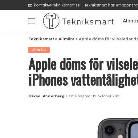
kontakt@tekniksmart.se
Tekniksmart har ett sponsra
Allmä
Tekniksmart
>
Allmänt
>
Apple döms för vilseledand
Allmänt
Apple döms för vilse
iPhones vattentålighe
Mikael Anderberg
Last Updated: 19 oktober 2021
Posted
by