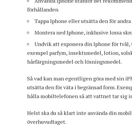
Använda Iphone utanför det rekommender
förhållanden
Tappa Iphone eller utsätta den för andra 
Montera ned Iphone, inklusive lossa skr
Undvik att exponera din Iphone för tvål, 
exempel parfym, insektsmedel, lotion, sols
hårfärgningsmedel och lösningsmedel.
Så vad kan man egentligen göra med sin iP
utsätta den för väta i begränsad form. Exempe
hålla mobiltelefonen så att vattnet tar sig i
Helst ska du så klart inte använda din mobil
överhuvudtaget.