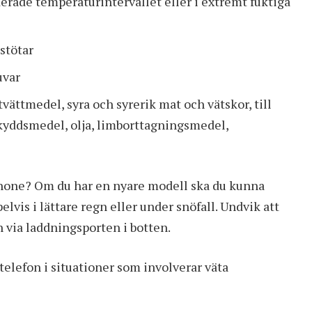
ade temperaturintervallet eller i extremt fuktiga
stötar
uvar
tvättmedel, syra och syrerik mat och vätskor, till
kyddsmedel, olja, limborttagningsmedel,
hone? Om du har en nyare modell ska du kunna
lvis i lättare regn eller under snöfall. Undvik att
n via laddningsporten i botten.
telefon i situationer som involverar väta