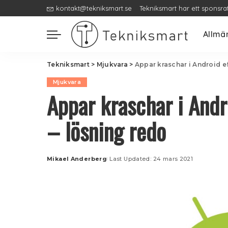
kontakt@tekniksmart.se
Tekniksmart har ett sponsra
Allmä
Tekniksmart
>
Mjukvara
>
Appar kraschar i Android e
Mjukvara
Appar kraschar i Andr
– lösning redo
Mikael Anderberg
Last Updated: 24 mars 2021
Posted
by