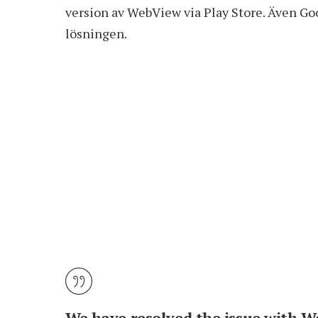
version av WebView via Play Store
. Även
Go
lösningen.
We have resolved the issue with 