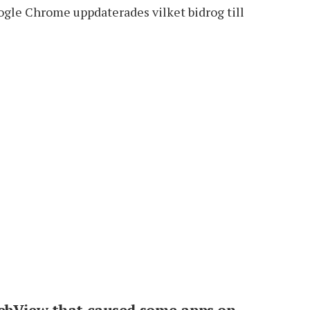
ogle Chrome uppdaterades
vilket bidrog till
WebView that caused some apps on