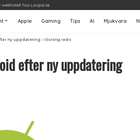
t webhotell hos Loopia.se
nt
Apple
Gaming
Tips
AI
Mjukvara
N
fter ny uppdatering – lösning redo
oid efter ny uppdatering