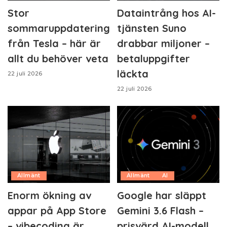
Stor
Dataintrång hos AI-
sommaruppdatering
tjänsten Suno
från Tesla – här är
drabbar miljoner –
allt du behöver veta
betaluppgifter
läckta
22 juli 2026
22 juli 2026
Allmänt
Allmänt
AI
Enorm ökning av
Google har släppt
appar på App Store
Gemini 3.6 Flash –
– vibecoding är
prisvärd AI-modell