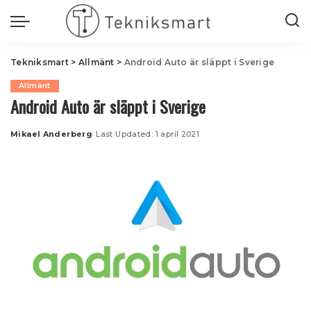
Tekniksmart
>
Allmänt
>
Android Auto är släppt i Sverige
Allmänt
Android Auto är släppt i Sverige
Mikael Anderberg
Last Updated: 1 april 2021
Posted
by