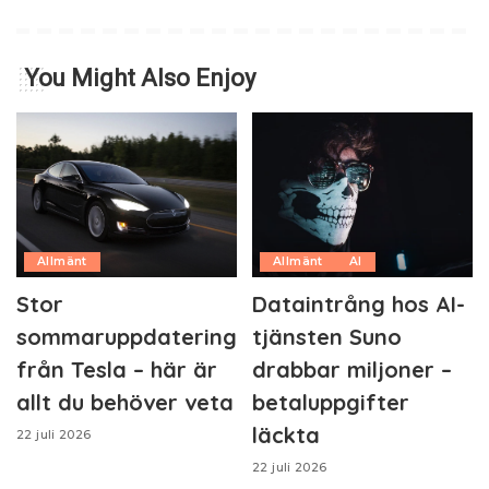
You Might Also Enjoy
Allmänt
Allmänt
AI
Stor
Dataintrång hos AI-
sommaruppdatering
tjänsten Suno
från Tesla – här är
drabbar miljoner –
allt du behöver veta
betaluppgifter
läckta
22 juli 2026
22 juli 2026