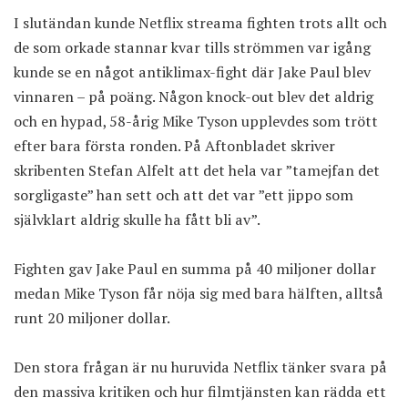
I slutändan kunde Netflix streama fighten trots allt och
de som orkade stannar kvar tills strömmen var igång
kunde se en något antiklimax-fight där Jake Paul blev
vinnaren – på poäng. Någon knock-out blev det aldrig
och en hypad, 58-årig Mike Tyson upplevdes som trött
efter bara första ronden.
På Aftonbladet skriver
skribenten Stefan Alfelt att det hela var ”tamejfan det
sorgligaste” han sett och att det var ”ett jippo som
självklart aldrig skulle ha fått bli av”.
Fighten gav Jake Paul en summa på 40 miljoner dollar
medan Mike Tyson får nöja sig med bara hälften, alltså
runt 20 miljoner dollar.
Den stora frågan är nu huruvida Netflix tänker svara på
den massiva kritiken och hur filmtjänsten kan rädda ett