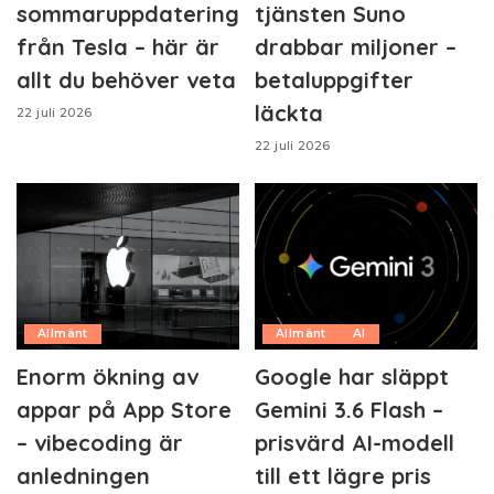
sommaruppdatering
tjänsten Suno
från Tesla – här är
drabbar miljoner –
allt du behöver veta
betaluppgifter
läckta
22 juli 2026
22 juli 2026
Allmänt
Allmänt
AI
Enorm ökning av
Google har släppt
appar på App Store
Gemini 3.6 Flash –
– vibecoding är
prisvärd AI-modell
anledningen
till ett lägre pris