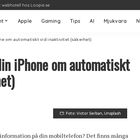
t webhotell hos Loopia.se
nt
Apple
Gaming
Tips
AI
Mjukvara
N
one om automatiskt vid inaktivitet (säkerhet)
din iPhone om automatiskt
et)
Foto: Victor Serban, Unsplash
g information på din mobiltelefon? Det finns många