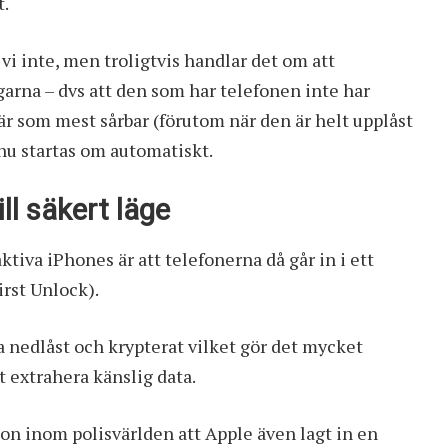
t.
vi inte, men troligtvis handlar det om att
garna – dvs att den som har telefonen inte har
 är som mest sårbar (förutom när den är helt upplåst
 nu startas om automatiskt.
ll säkert läge
ktiva iPhones är att telefonerna då går in i ett
irst Unlock).
a nedlåst och krypterat vilket gör det mycket
 extrahera känslig data.
on inom polisvärlden att Apple även lagt in en