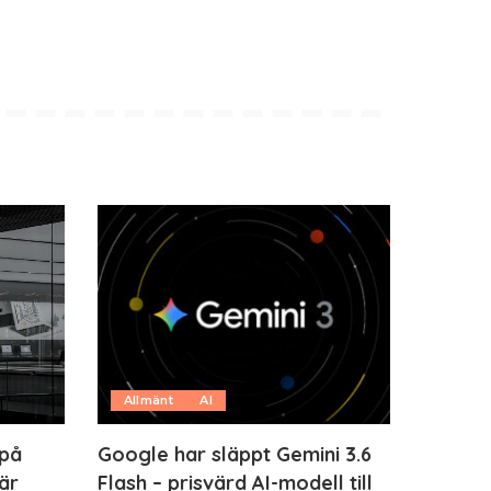
Allmänt
AI
 på
Google har släppt Gemini 3.6
är
Flash – prisvärd AI-modell till