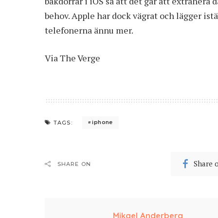
bakdörrar i iOS så att det går att extrahera
behov. Apple har dock vägrat och lägger istä
telefonerna ännu mer.
Via
The Verge
iphone
TAGS:
Share 
SHARE ON
Mikael Anderberg