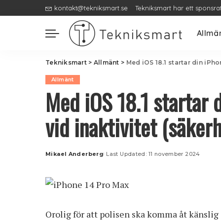
kontakt@tekniksmart.se
Tekniksmart har ett sponsra
Allmä
Tekniksmart
>
Allmänt
>
Med iOS 18.1 startar din iPh
Allmänt
Med iOS 18.1 startar 
vid inaktivitet (säkerh
Mikael Anderberg
Last Updated: 11 november 2024
Posted
by
Orolig för att polisen ska komma åt känsli