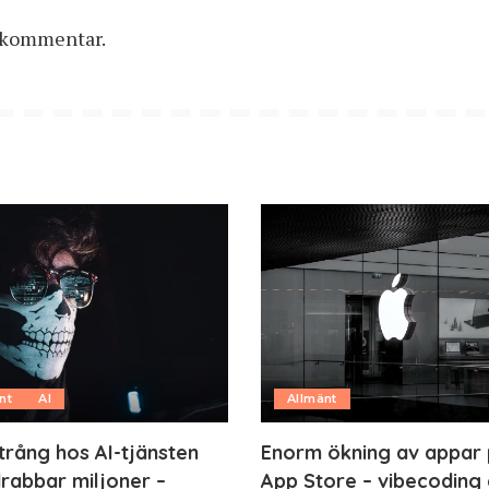
n kommentar.
nt
AI
Allmänt
trång hos AI-tjänsten
Enorm ökning av appar
rabbar miljoner –
App Store – vibecoding 