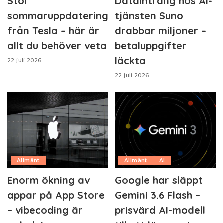
Stor
Dataintrång hos AI-
sommaruppdatering
tjänsten Suno
från Tesla – här är
drabbar miljoner –
allt du behöver veta
betaluppgifter
läckta
22 juli 2026
22 juli 2026
Allmänt
Allmänt
AI
Enorm ökning av
Google har släppt
appar på App Store
Gemini 3.6 Flash –
– vibecoding är
prisvärd AI-modell