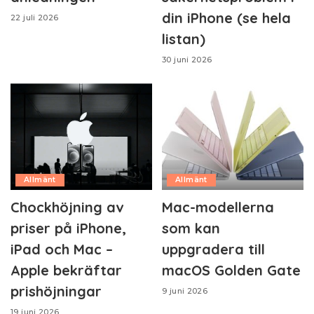
din iPhone (se hela
22 juli 2026
listan)
30 juni 2026
Allmänt
Allmänt
Chockhöjning av
Mac-modellerna
priser på iPhone,
som kan
iPad och Mac –
uppgradera till
Apple bekräftar
macOS Golden Gate
prishöjningar
9 juni 2026
19 juni 2026