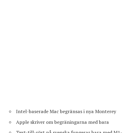
Intel-baserade Mac begränsas i nya Monterey
Apple skriver om begräningarna med bara
Text-till-röst på svenska fungerar bara med M1-