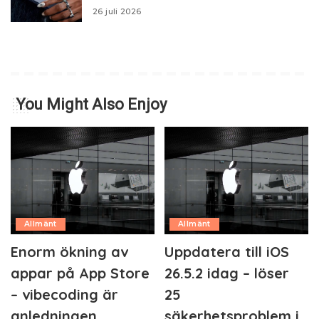
26 juli 2026
You Might Also Enjoy
Allmänt
Allmänt
Enorm ökning av
Uppdatera till iOS
appar på App Store
26.5.2 idag – löser
– vibecoding är
25
anledningen
säkerhetsproblem i