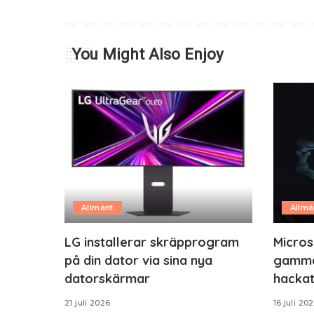
You Might Also Enjoy
Allmänt
Allmä
LG installerar skräpprogram
Micros
på din dator via sina nya
gamma
datorskärmar
hackat
21 juli 2026
16 juli 20