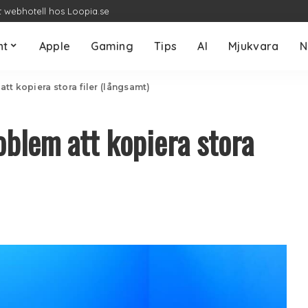
t webhotell hos Loopia.se
nt
Apple
Gaming
Tips
AI
Mjukvara
N
tt kopiera stora filer (långsamt)
blem att kopiera stora