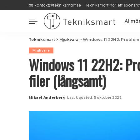
kontakt@tekniksmart.se
Tekniksmart har ett sponsra
Allmä
Tekniksmart
>
Mjukvara
>
Windows 11 22H2: Problem a
Mjukvara
Windows 11 22H2: Pro
filer (långsamt)
Mikael Anderberg
Last Updated: 5 oktober 2022
Posted
by