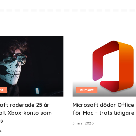
nt
Allmänt
oft raderade 25 år
Microsoft dödar Office
lt Xbox-konto som
för Mac – trots tidigare
s
31 maj 2026
26