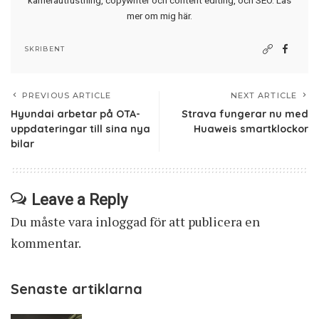
kamerautrustning, copywriter och content editing, och SEO.
Läs
mer om mig här
.
SKRIBENT
PREVIOUS ARTICLE
NEXT ARTICLE
Hyundai arbetar på OTA-
Strava fungerar nu med
uppdateringar till sina nya
Huaweis smartklockor
bilar
Leave a Reply
Du måste vara
inloggad
för att publicera en
kommentar.
Senaste artiklarna