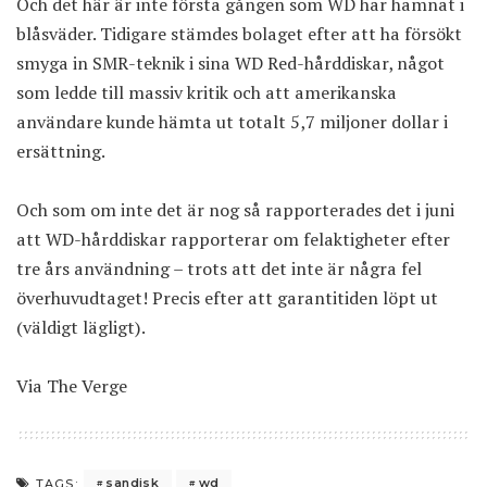
Och det här är inte första gången som WD har hamnat i
blåsväder. Tidigare stämdes bolaget efter att ha försökt
smyga in SMR-teknik i sina WD Red-hårddiskar, något
som ledde till massiv kritik och att amerikanska
användare kunde hämta ut totalt
5,7 miljoner dollar i
ersättning
.
Och som om inte det är nog så rapporterades det i juni
att WD-hårddiskar rapporterar om felaktigheter efter
tre års användning – trots att det inte är några fel
överhuvudtaget! Precis efter att garantitiden löpt ut
(väldigt lägligt).
Via
The Verge
sandisk
wd
TAGS: