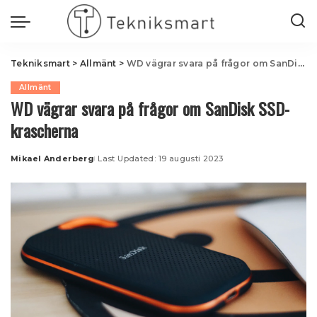
Tekniksmart
>
Allmänt
>
WD vägrar svara på frågor om SanDisk SSD-krascherna
Allmänt
WD vägrar svara på frågor om SanDisk SSD-
krascherna
Mikael Anderberg
Last Updated: 19 augusti 2023
Posted
by