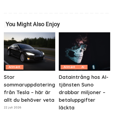
You Might Also Enjoy
Allmänt
Allmänt
AI
Stor
Dataintrång hos AI-
sommaruppdatering
tjänsten Suno
från Tesla – här är
drabbar miljoner –
allt du behöver veta
betaluppgifter
läckta
22 juli 2026