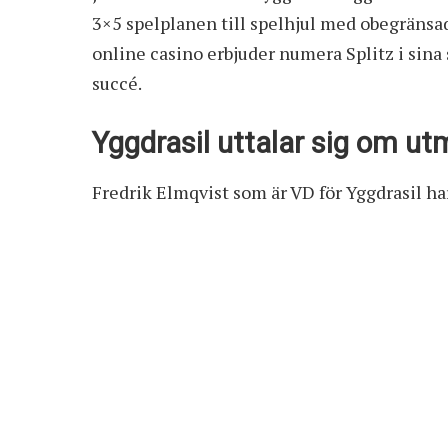
3×5 spelplanen till spelhjul med obegränsad
online casino
erbjuder numera Splitz i sina
succé.
Yggdrasil uttalar sig om u
Fredrik Elmqvist som är VD för Yggdrasil h