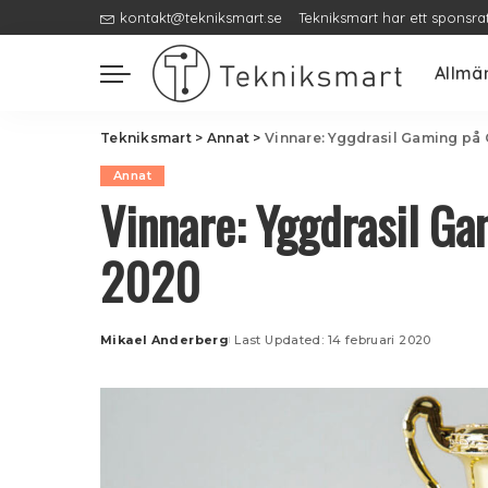
kontakt@tekniksmart.se
Tekniksmart har ett sponsra
Allmä
Tekniksmart
>
Annat
>
Vinnare: Yggdrasil Gaming p
Annat
Vinnare: Yggdrasil G
2020
Mikael Anderberg
Last Updated: 14 februari 2020
Posted
by