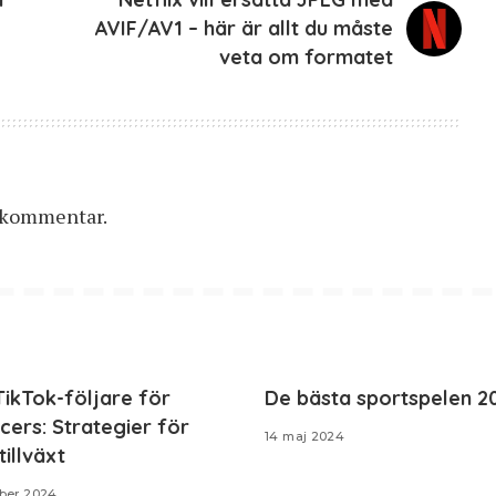
AVIF/AV1 – här är allt du måste
veta om formatet
n kommentar.
ikTok-följare för
De bästa sportspelen 2
ncers: Strategier för
14 maj 2024
illväxt
ber 2024