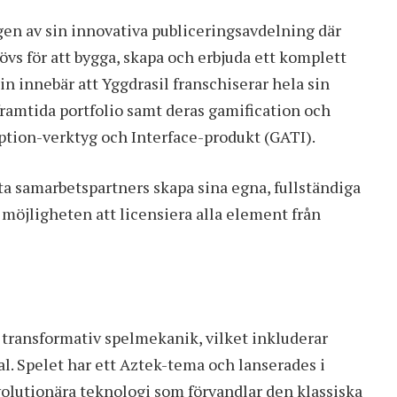
gen av sin innovativa publiceringsavdelning där
övs för att bygga, skapa och erbjuda ett komplett
n innebär att Yggdrasil franschiserar hela sin
ramtida portfolio samt deras gamification och
tion-verktyg och Interface-produkt (GATI).
åta samarbetspartners skapa sina egna, fullständiga
möjligheten att licensiera alla element från
 transformativ spelmekanik, vilket inkluderar
al. Spelet har ett Aztek-tema och lanserades i
volutionära teknologi som förvandlar den klassiska