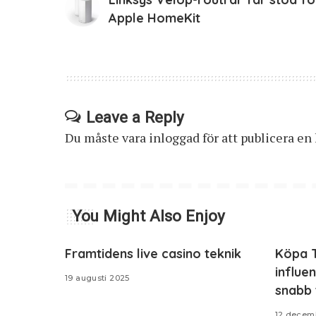
Apple HomeKit
Leave a Reply
Du måste vara
inloggad
för att publicera e
You Might Also Enjoy
Framtidens live casino teknik
Köpa T
influe
19 augusti 2025
snabb t
12 decem