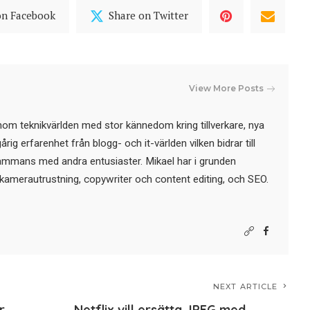
on Facebook
Share on Twitter
View More Posts
nom teknikvärlden med stor kännedom kring tillverkare, nya
ig erfarenhet från blogg- och it-världen vilken bidrar till
sammans med andra entusiaster. Mikael har i grunden
kamerautrustning, copywriter och content editing, och SEO.
NEXT ARTICLE
r
Netflix vill ersätta JPEG med