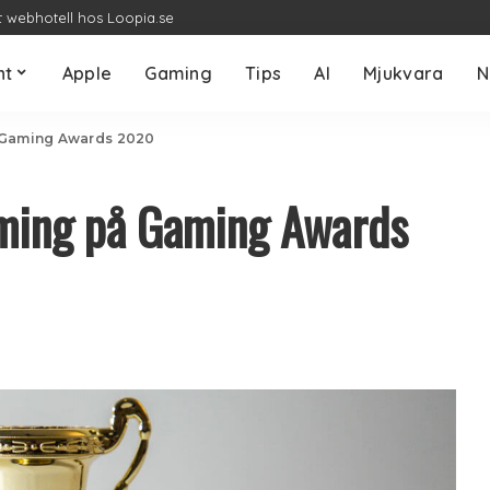
t webhotell hos Loopia.se
nt
Apple
Gaming
Tips
AI
Mjukvara
N
å Gaming Awards 2020
aming på Gaming Awards