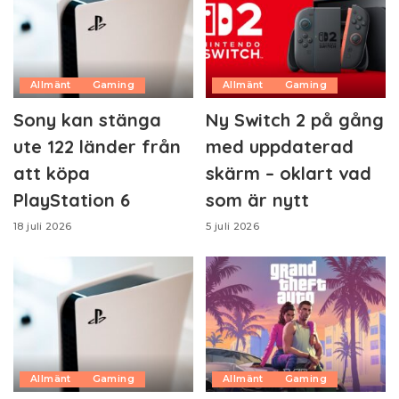
Allmänt
Gaming
Allmänt
Gaming
Sony kan stänga
Ny Switch 2 på gång
ute 122 länder från
med uppdaterad
att köpa
skärm – oklart vad
PlayStation 6
som är nytt
18 juli 2026
5 juli 2026
Allmänt
Gaming
Allmänt
Gaming