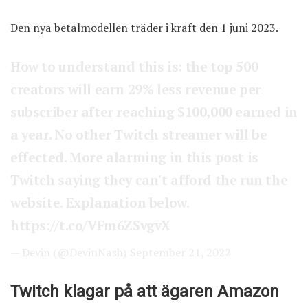
Den nya betalmodellen träder i kraft den 1 juni 2023.
How to understand this is: the top 500
creators will earn 29% less revenue per
subscriber after reaching $100,000 earned in
a year. No other Twitch streamer will be
effected. More alarming in this post is
Twitch saying they can't afford the run the
website. Explanation below.
https://t.co/VFm6ZSvgvX
— Devin (@DevinNash)
September 21, 2022
Twitch klagar på att ägaren Amazon