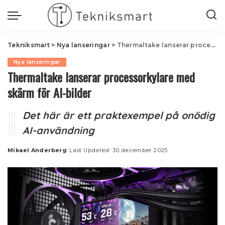
Tekniksmart
>
Nya lanseringar
>
Thermaltake lanserar processorkylare med skärm för AI-bilder
Nya lanseringar
Thermaltake lanserar processorkylare med
skärm för AI-bilder
Det här är ett praktexempel på onödig
AI-användning
Mikael Anderberg
Last Updated: 30 december 2025
Posted
by