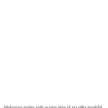
Mjukvaran stöder split-screen-läge så att olika innehåll