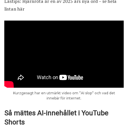
Lästips:
Hjärnröta är en av 2025 års nya ord – se hela
listan här
Kurzgesagt har en utmärkt video om ”AI slop” och vad det
innebär för internet.
Så mättes AI-innehållet i YouTube
Shorts