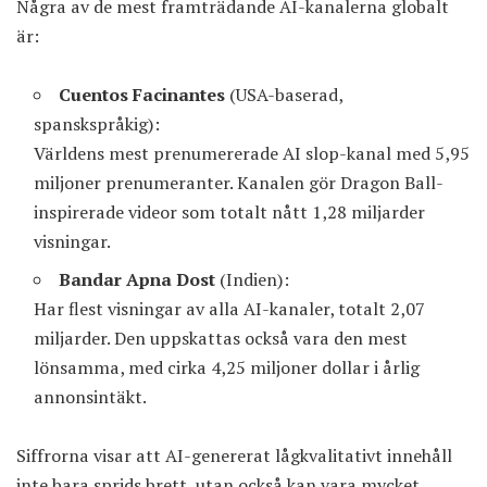
Några av de mest framträdande AI-kanalerna globalt
är:
Cuentos Facinantes
(USA-baserad,
spanskspråkig):
Världens mest prenumererade AI slop-kanal med 5,95
miljoner prenumeranter. Kanalen gör Dragon Ball-
inspirerade videor som totalt nått 1,28 miljarder
visningar.
Bandar Apna Dost
(Indien):
Har flest visningar av alla AI-kanaler, totalt 2,07
miljarder. Den uppskattas också vara den mest
lönsamma, med cirka 4,25 miljoner dollar i årlig
annonsintäkt.
Siffrorna visar att AI-genererat lågkvalitativt innehåll
inte bara sprids brett, utan också kan vara mycket