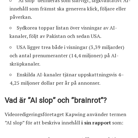
”AI slop” definieras som slarvigt, lågkvalitativt AI-
innehåll som främst ska generera klick, följare eller
påverkan.
Sydkorea toppar listan över visningar av AI-
kanaler, följt av Pakistan och sedan USA.
USA ligger trea både i visningar (3,39 miljarder)
och antal prenumeranter (14,4 miljoner) på AI-
skräpkanaler.
Enskilda AI-kanaler tjänar uppskattningsvis 4–
4,25 miljoner dollar per år på annonser.
Vad är ”AI slop” och ”brainrot”?
Videoredigeringsföretaget Kapwing använder termen
”AI slop” för att beskriva innehåll
i sin rapport
som: