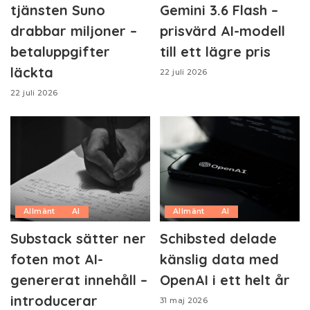
tjänsten Suno
Gemini 3.6 Flash –
drabbar miljoner –
prisvärd AI-modell
betaluppgifter
till ett lägre pris
läckta
22 juli 2026
22 juli 2026
Allmänt
AI
Allmänt
AI
Substack sätter ner
Schibsted delade
foten mot AI-
känslig data med
genererat innehåll –
OpenAI i ett helt år
introducerar
31 maj 2026