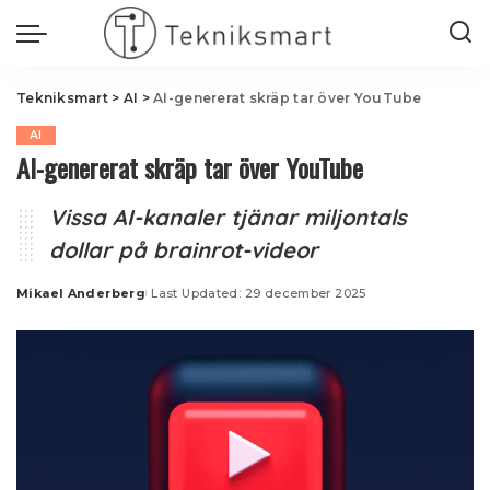
Tekniksmart
>
AI
>
AI-genererat skräp tar över YouTube
AI
AI-genererat skräp tar över YouTube
Vissa AI-kanaler tjänar miljontals
dollar på brainrot-videor
Mikael Anderberg
Last Updated: 29 december 2025
Posted
by