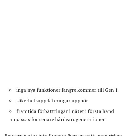
inga nya funktioner längre kommer till Gen 1
säkerhets­uppdateringar upphör
framtida förbättringar i nätet i första hand
anpassas för senare hårdvaru­generationer
Routern slutar inte fungera över en natt, men risken