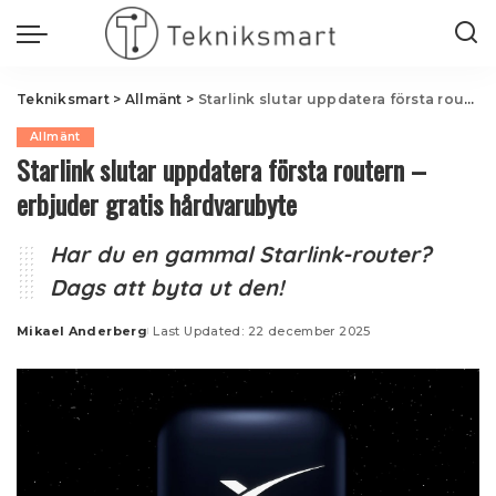
Tekniksmart
>
Allmänt
>
Starlink slutar uppdatera första routern – erbjud­er gratis hårdvaru­byte
Allmänt
Starlink slutar uppdatera första routern –
erbjud­er gratis hårdvaru­byte
Har du en gammal Starlink-router?
Dags att byta ut den!
Mikael Anderberg
Last Updated: 22 december 2025
Posted
by