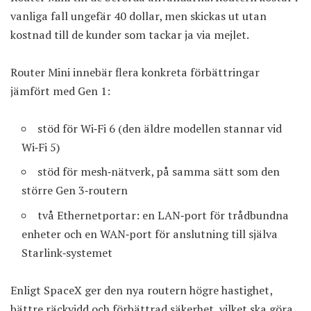
vanliga fall ungefär 40 dollar, men skickas ut utan
kostnad till de kunder som tackar ja via mejlet.
Router Mini innebär flera konkreta förbättringar
jämfört med Gen 1:
stöd för Wi‑Fi 6 (den äldre modellen stannar vid
Wi‑Fi 5)
stöd för mesh‑nätverk, på samma sätt som den
större Gen 3‑routern
två Ethernet­portar: en LAN‑port för trådbundna
enheter och en WAN‑port för anslutning till själva
Starlink‑systemet
Enligt SpaceX ger den nya routern högre hastighet,
bättre räckvidd och förbättrad säkerhet, vilket ska göra