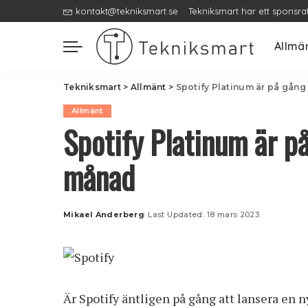
kontakt@tekniksmart.se
Tekniksmart har ett sponsra
Allmä
Tekniksmart
>
Allmänt
>
Spotify Platinum är på gång
Allmänt
Spotify Platinum är p
månad
Mikael Anderberg
Last Updated: 18 mars 2023
Posted
by
Är Spotify äntligen på gång att lansera en