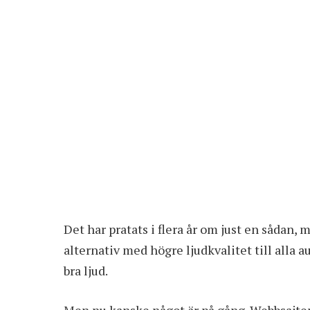
Det har pratats i flera år om just en sådan,
alternativ med högre ljudkvalitet till alla au
bra ljud.
Men nu kanske något är på gång. Webbsajt