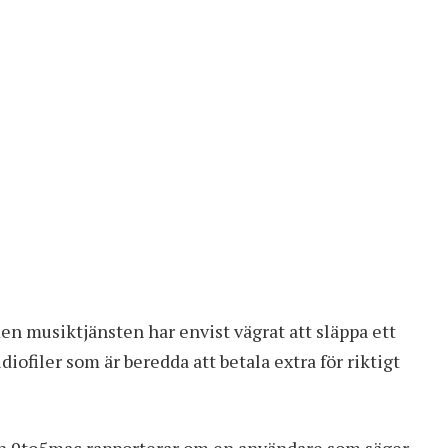
 men musiktjänsten har envist vägrat att släppa ett
diofiler som är beredda att betala extra för riktigt
en 9to5mac rapporterar om en användare som säger