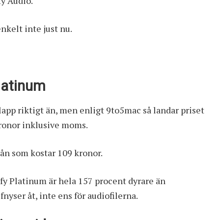
ty Audio
.
enkelt inte just nu.
latinum
slapp riktigt än, men enligt 9to5mac så landar priset
kronor inklusive moms.
ivån som kostar 109 kronor.
ify Platinum är hela 157 procent dyrare än
nyser åt, inte ens för audiofilerna.