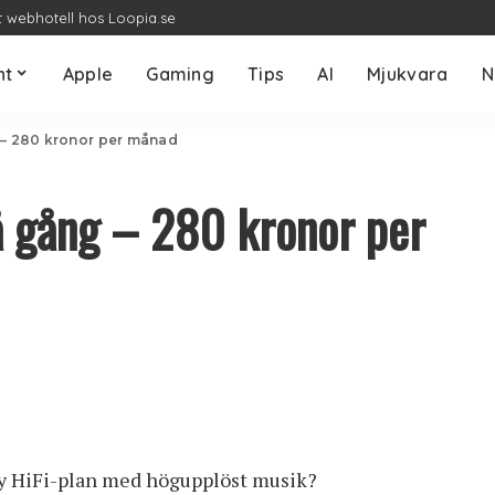
t webhotell hos Loopia.se
nt
Apple
Gaming
Tips
AI
Mjukvara
N
 – 280 kronor per månad
å gång – 280 kronor per
 ny HiFi-plan med högupplöst musik?