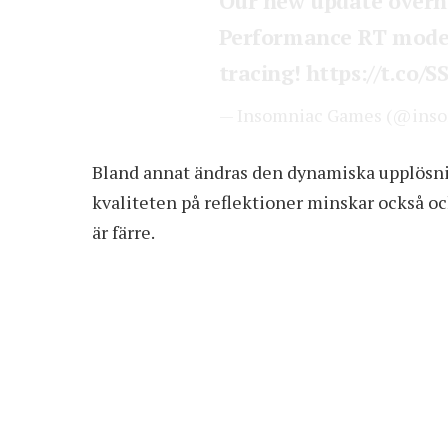
Our new update overn
Performance RT mode 
tracing!
https://t.co/
— Insomniac Games (@ins
Bland annat ändras den dynamiska upplösnin
kvaliteten på reflektioner minskar också o
är färre.