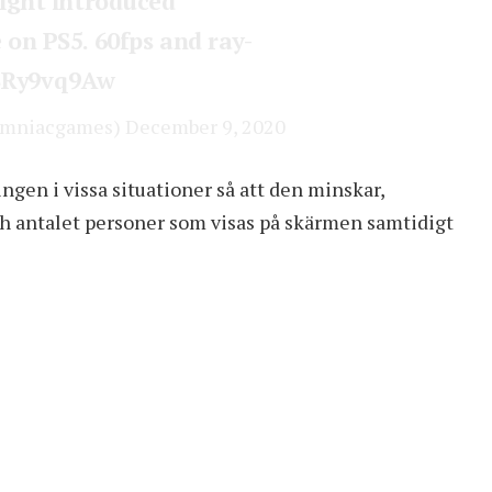
ight introduced
on PS5. 60fps and ray-
SSRy9vq9Aw
omniacgames)
December 9, 2020
gen i vissa situationer så att den minskar,
ch antalet personer som visas på skärmen samtidigt