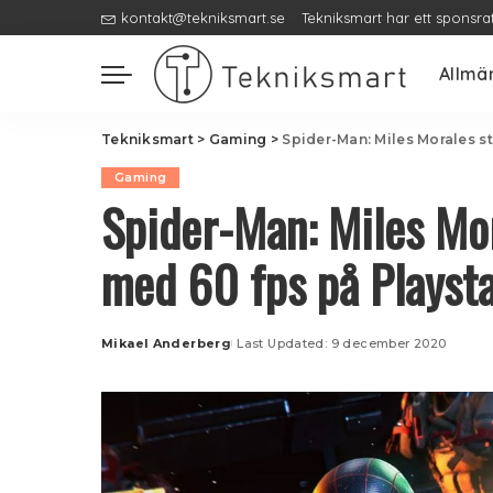
kontakt@tekniksmart.se
Tekniksmart har ett sponsra
Allmä
Tekniksmart
>
Gaming
>
Spider-Man: Miles Morales st
Gaming
Spider-Man: Miles Mor
med 60 fps på Playsta
Mikael Anderberg
Last Updated: 9 december 2020
Posted
by