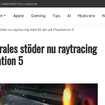
t webhotell hos Loopia.se
nt
Apple
Gaming
Tips
AI
Mjukvara
N
öder nu raytracing med 60 fps på Playstation 5
ales stöder nu raytracing
tion 5