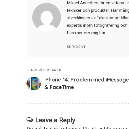
Mikael Anderberg är en veteran i
tekniker och produkter. Har mångår
utvecklingen av Tekniksmart till
expertis inom fotografering och 
Läs mer om mig här
.
SKRIBENT
PREVIOUS ARTICLE
iPhone 14: Problem med iMessage
& FaceTime
Leave a Reply
Du måste vara
inloggad
för att publicera e