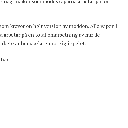
s några saker som moddskaparna arbetar på för
som kräver en helt version av modden. Alla vapen i
na arbetar på en total omarbetning av hur de
bete är hur spelaren rör sig i spelet.
n
här
.