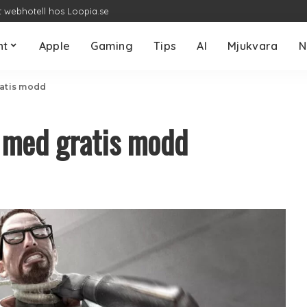
t webhotell hos Loopia.se
nt
Apple
Gaming
Tips
AI
Mjukvara
N
ratis modd
R med gratis modd