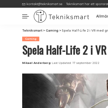
kontakt@tekniksmart.se
Tekniksmart har ett sponsra
Allmä
Tekniksmart
>
Gaming
>
Spela Half-Life 2 i VR med g
Gaming
Spela Half-Life 2 i V
Mikael Anderberg
Last Updated: 17 september 2022
Posted
by