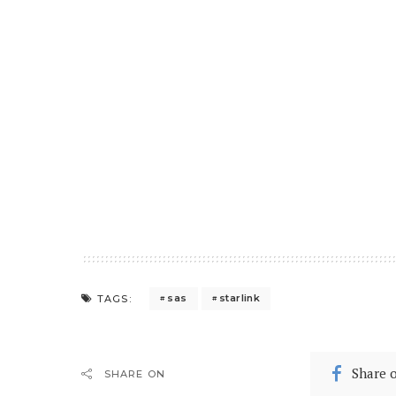
sas
starlink
TAGS:
Share 
SHARE ON