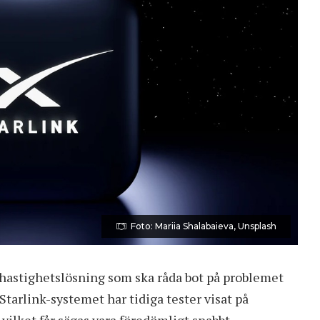
Foto: Mariia Shalabaieva, Unsplash
hastighetslösning som ska råda bot på problemet
Starlink-systemet har tidiga tester visat på
vilket får sägas vara föredömligt snabbt.