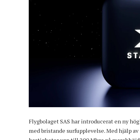
Flygbolaget SAS har introducerat en ny hög
med bristande surfupplevelse. Med hjälp av 
hastigheter upp till 200 Mbps på marchhöjd 