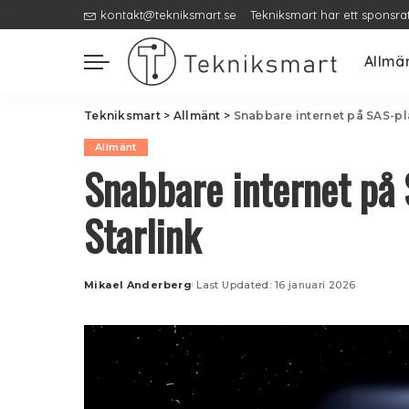
kontakt@tekniksmart.se
Tekniksmart har ett sponsra
Allmä
Tekniksmart
>
Allmänt
>
Snabbare internet på SAS-pl
Allmänt
Snabbare internet på 
Starlink
Mikael Anderberg
Last Updated: 16 januari 2026
Posted
by