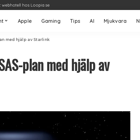
t webhotell hos Loopia.se
nt
Apple
Gaming
Tips
AI
Mjukvara
N
an med hjälp av Starlink
SAS-plan med hjälp av