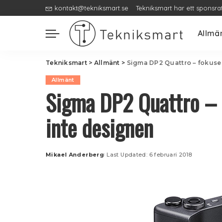
kontakt@tekniksmart.se
Tekniksmart har ett sponsra
Allmä
Tekniksmart
>
Allmänt
>
Sigma DP2 Quattro – fokuse
Allmänt
Sigma DP2 Quattro – 
inte designen
Mikael Anderberg
Last Updated: 6 februari 2018
Posted
by