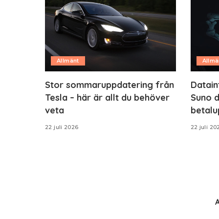
Allmänt
Allmä
Stor sommaruppdatering från
Datain
Tesla – här är allt du behöver
Suno d
veta
betalu
22 juli 2026
22 juli 20
A