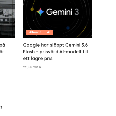
Allmänt
AI
 på
Google har släppt Gemini 3.6
är
Flash – prisvärd AI-modell till
ett lägre pris
22 juli 2026
t