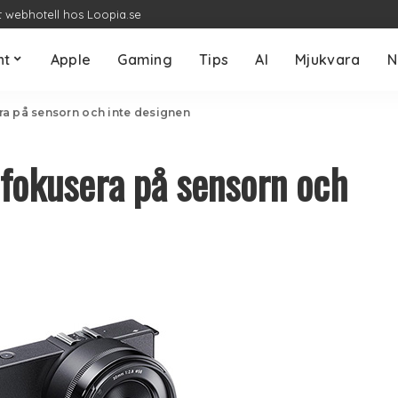
t webhotell hos Loopia.se
nt
Apple
Gaming
Tips
AI
Mjukvara
N
ra på sensorn och inte designen
fokusera på sensorn och