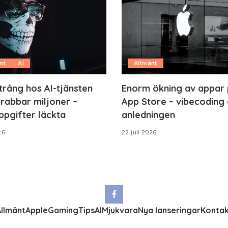
nt
AI
Allmänt
trång hos AI-tjänsten
Enorm ökning av appar
rabbar miljoner –
App Store – vibecoding 
ppgifter läckta
anledningen
26
22 juli 2026
llmänt
Apple
Gaming
Tips
AI
Mjukvara
Nya lanseringar
Kontak