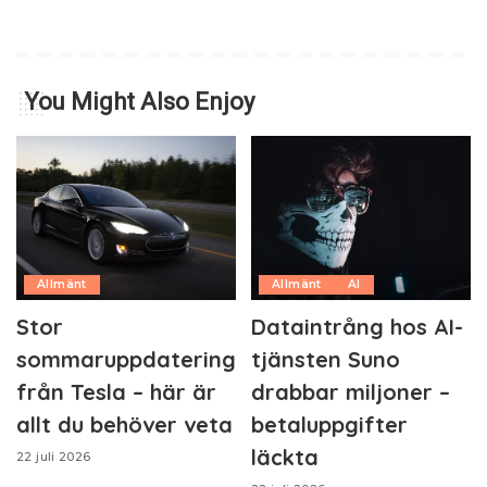
You Might Also Enjoy
Allmänt
Allmänt
AI
Stor
Dataintrång hos AI-
sommaruppdatering
tjänsten Suno
från Tesla – här är
drabbar miljoner –
allt du behöver veta
betaluppgifter
läckta
22 juli 2026