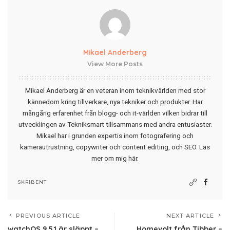
Mikael Anderberg
View More Posts
Mikael Anderberg är en veteran inom teknikvärlden med stor
kännedom kring tillverkare, nya tekniker och produkter. Har
mångårig erfarenhet från blogg- och it-världen vilken bidrar till
utvecklingen av Tekniksmart tillsammans med andra entusiaster.
Mikael har i grunden expertis inom fotografering och
kamerautrustning, copywriter och content editing, och SEO.
Läs
mer om mig här
.
SKRIBENT
PREVIOUS ARTICLE
NEXT ARTICLE
watchOS 9.5.1 är släppt –
Homevolt från Tibber –