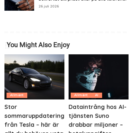
26 juli 2026
You Might Also Enjoy
Allmänt
Allmänt
AI
Stor
Dataintrång hos AI-
sommaruppdatering
tjänsten Suno
från Tesla – här är
drabbar miljoner –