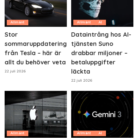
Allmänt
Allmänt
AI
Stor
Dataintrång hos AI-
sommaruppdatering
tjänsten Suno
från Tesla – här är
drabbar miljoner –
allt du behöver veta
betaluppgifter
läckta
22 juli 2026
22 juli 2026
Allmänt
Allmänt
AI