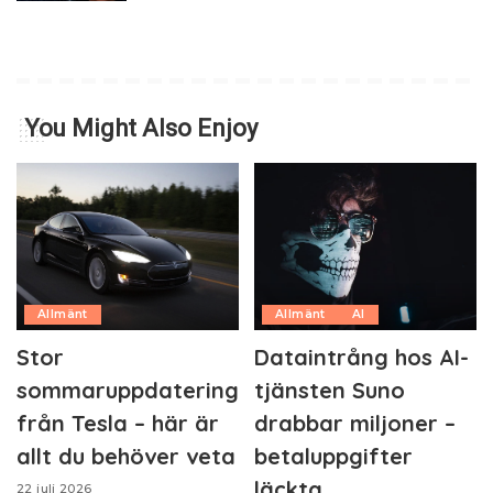
You Might Also Enjoy
Allmänt
Allmänt
AI
Stor
Dataintrång hos AI-
sommaruppdatering
tjänsten Suno
från Tesla – här är
drabbar miljoner –
allt du behöver veta
betaluppgifter
läckta
22 juli 2026