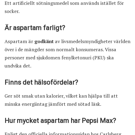
Ett artificiellt sötningsmedel som används istället för
socker.
Är aspartam farligt?
Aspartam är
godkänt
av livsmedelsmyndigheter världen
över i de mängder som normalt konsumeras. Vissa
personer med sjukdomen fenylketonuri (PKU) ska
undvika det.
Finns det hälsofördelar?
Ger söt smak utan kalorier, vilket kan hjälpa till att
minska energiintag jämfört med sötad läsk.
Hur mycket aspartam har Pepsi Max?
Enligt den
officiella informationssidan
hos Carlsberg