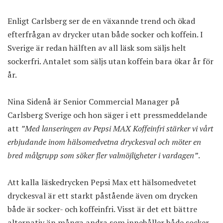
Enligt Carlsberg ser de en växannde trend och ökad
efterfrågan av drycker utan både socker och koffein. I
Sverige är redan hälften av all läsk som säljs helt
sockerfri. Antalet som säljs utan koffein bara ökar år för
år.
Nina Sidenå är Senior Commercial Manager på
Carlsberg Sverige och hon säger i ett pressmeddelande
att
”Med lanseringen av Pepsi MAX Koffeinfri stärker vi vårt
erbjudande inom hälsomedvetna dryckesval och möter en
bred målgrupp som söker fler valmöjligheter i vardagen”
.
Att kalla läskedrycken Pepsi Max ett hälsomedvetet
dryckesval är ett starkt påstående även om drycken
både är socker- och koffeinfri. Visst är det ett bättre
alternativ än många andra som innehåller både socker