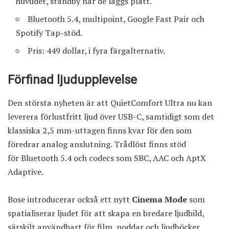
huvudet, standby när de läggs platt.
Bluetooth 5.4, multipoint, Google Fast Pair och
Spotify Tap-stöd.
Pris: 449 dollar, i fyra färgalternativ.
Förfinad ljudupplevelse
Den största nyheten är att QuietComfort Ultra nu kan
leverera förlustfritt ljud över USB-C, samtidigt som det
klassiska 2,5 mm-uttagen finns kvar för den som
föredrar analog anslutning. Trådlöst finns stöd
för Bluetooth 5.4 och codecs som SBC, AAC och AptX
Adaptive.
Bose introducerar också ett nytt
Cinema Mode
som
spatialiserar ljudet för att skapa en bredare ljudbild,
särskilt användbart för film, poddar och ljudböcker.