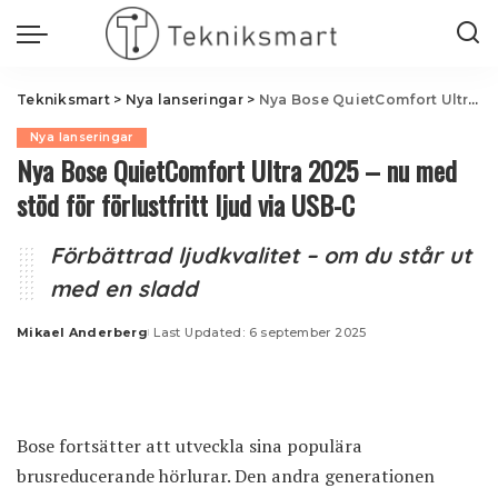
Tekniksmart
>
Nya lanseringar
>
Nya Bose QuietComfort Ultra 2025 – nu med stöd för förlustfritt ljud via USB-C
Nya lanseringar
Nya Bose QuietComfort Ultra 2025 – nu med
stöd för förlustfritt ljud via USB-C
Förbättrad ljudkvalitet – om du står ut
med en sladd
Mikael Anderberg
Last Updated: 6 september 2025
Posted
by
Bose fortsätter att utveckla sina populära
brusreducerande hörlurar. Den andra generationen