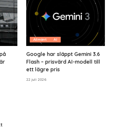
Allmänt
AI
 på
Google har släppt Gemini 3.6
är
Flash – prisvärd AI-modell till
ett lägre pris
22 juli 2026
t