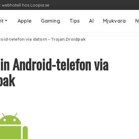
t webhotell hos Loopia.se
nt
Apple
Gaming
Tips
AI
Mjukvara
N
roid-telefon via datorn – Trojan.Droidpak
in Android-telefon via
pak