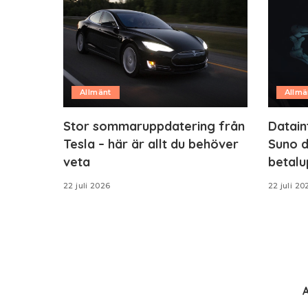
Allmänt
Allmä
Stor sommaruppdatering från
Datain
Tesla – här är allt du behöver
Suno d
veta
betalu
22 juli 2026
22 juli 20
A