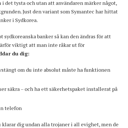
m i det tysta och utan att användaren märker något,
akgrunden. Just den variant som Symantec har hittat
anker i Sydkorea.
sydkoreanska banker så kan den ändras för att
rför viktigt att man inte råkar ut för
ddar du dig:
vstängt om du inte absolut måste ha funktionen
nser säkra – och ha ett säkerhetspaket installerat på
in telefon
 klarar dig undan alla trojaner i all evighet, men de