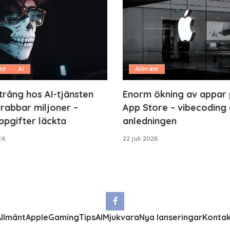
nt
AI
Allmänt
trång hos AI-tjänsten
Enorm ökning av appar
rabbar miljoner –
App Store – vibecoding 
ppgifter läckta
anledningen
26
22 juli 2026
llmänt
Apple
Gaming
Tips
AI
Mjukvara
Nya lanseringar
Kontak