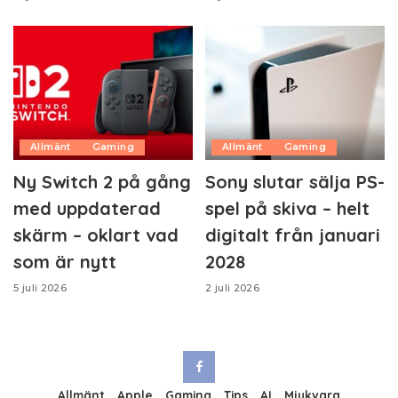
Allmänt
Gaming
Allmänt
Gaming
Ny Switch 2 på gång
Sony slutar sälja PS-
med uppdaterad
spel på skiva – helt
skärm – oklart vad
digitalt från januari
som är nytt
2028
5 juli 2026
2 juli 2026
Allmänt
Apple
Gaming
Tips
AI
Mjukvara