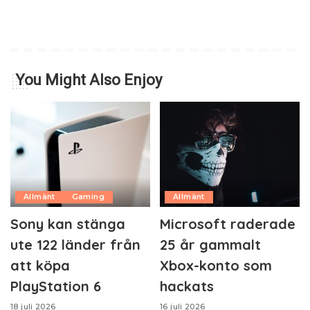
You Might Also Enjoy
Allmänt
Gaming
Allmänt
Sony kan stänga
Microsoft raderade
ute 122 länder från
25 år gammalt
att köpa
Xbox-konto som
PlayStation 6
hackats
18 juli 2026
16 juli 2026