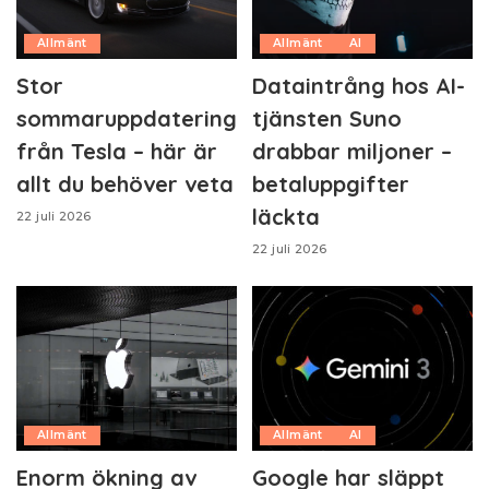
Allmänt
Allmänt
AI
Stor
Dataintrång hos AI-
sommaruppdatering
tjänsten Suno
från Tesla – här är
drabbar miljoner –
allt du behöver veta
betaluppgifter
läckta
22 juli 2026
22 juli 2026
Allmänt
Allmänt
AI
Enorm ökning av
Google har släppt