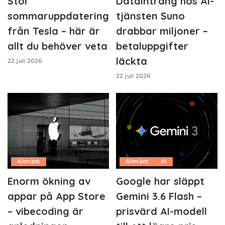
Stor
Dataintrång hos AI-
sommaruppdatering
tjänsten Suno
från Tesla – här är
drabbar miljoner –
allt du behöver veta
betaluppgifter
läckta
22 juli 2026
22 juli 2026
Allmänt
Allmänt
AI
Enorm ökning av
Google har släppt
appar på App Store
Gemini 3.6 Flash –
– vibecoding är
prisvärd AI-modell