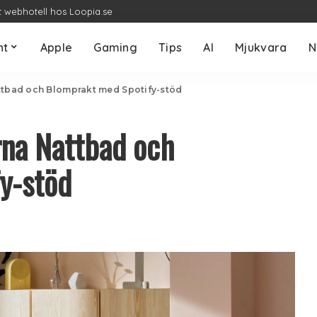
t webhotell hos Loopia.se
nt
Apple
Gaming
Tips
AI
Mjukvara
N
attbad och Blomprakt med Spotify-stöd
rna Nattbad och
y-stöd