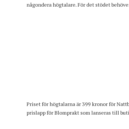
någondera högtalare. För det stödet behöver v
Priset för högtalarna är
399 kronor för Natt
prislapp för Blomprakt som lanseras till bu