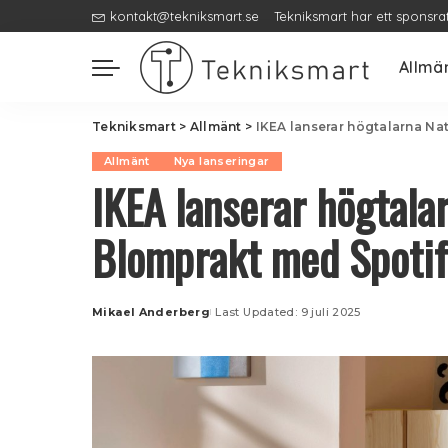
kontakt@tekniksmart.se
Tekniksmart har ett sponsra
Allmä
Tekniksmart
>
Allmänt
>
IKEA lanserar högtalarna N
Allmänt
Nya lanseringar
IKEA lanserar högtala
Blomprakt med Spotif
Mikael Anderberg
Last Updated: 9 juli 2025
Posted
by