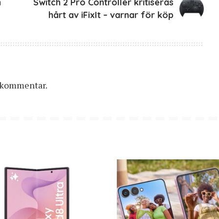
n
Switch 2 Pro Controller kritiseras
hårt av iFixIt – varnar för köp
n kommentar.