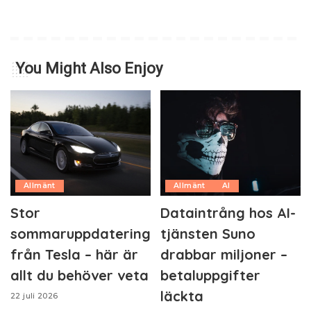
You Might Also Enjoy
Allmänt
Allmänt
AI
Stor
Dataintrång hos AI-
sommaruppdatering
tjänsten Suno
från Tesla – här är
drabbar miljoner –
allt du behöver veta
betaluppgifter
läckta
22 juli 2026