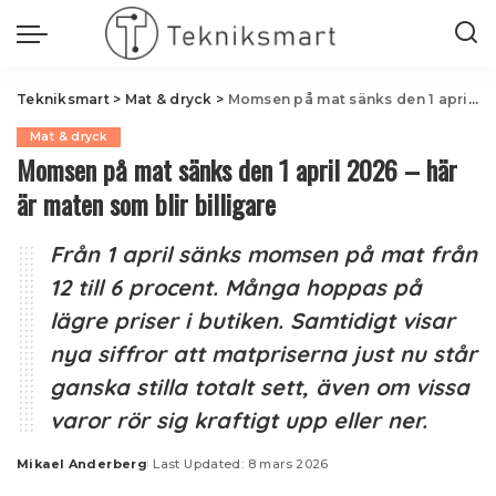
Tekniksmart
>
Mat & dryck
>
Momsen på mat sänks den 1 april 2026 – här är maten som blir billigare
Mat & dryck
Momsen på mat sänks den 1 april 2026 – här
är maten som blir billigare
Från 1 april sänks momsen på mat från
12 till 6 procent. Många hoppas på
lägre priser i butiken. Samtidigt visar
nya siffror att matpriserna just nu står
ganska stilla totalt sett, även om vissa
varor rör sig kraftigt upp eller ner.
Mikael Anderberg
Last Updated: 8 mars 2026
Posted
by