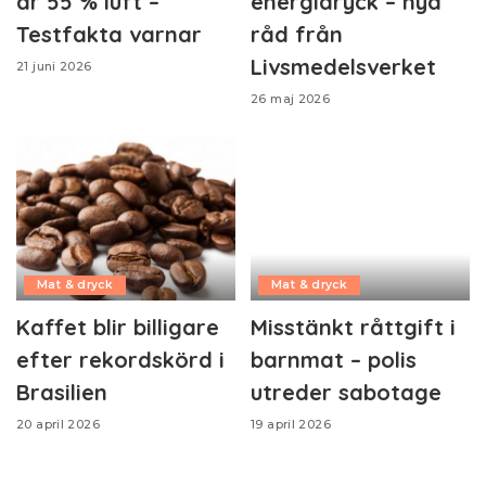
är 55 % luft –
energidryck – nya
Testfakta varnar
råd från
Livsmedelsverket
21 juni 2026
26 maj 2026
Mat & dryck
Mat & dryck
Kaffet blir billigare
Misstänkt råttgift i
efter rekordskörd i
barnmat – polis
Brasilien
utreder sabotage
20 april 2026
19 april 2026