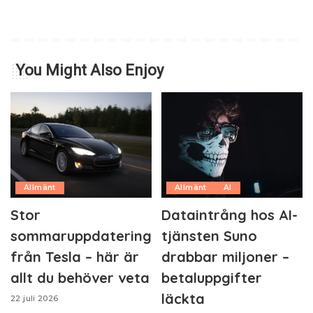
You Might Also Enjoy
Allmänt
Allmänt
AI
Stor
Dataintrång hos AI-
sommaruppdatering
tjänsten Suno
från Tesla – här är
drabbar miljoner –
allt du behöver veta
betaluppgifter
läckta
22 juli 2026