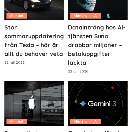
Allmänt
Allmänt
AI
Stor
Dataintrång hos AI-
sommaruppdatering
tjänsten Suno
från Tesla – här är
drabbar miljoner –
allt du behöver veta
betaluppgifter
läckta
22 juli 2026
22 juli 2026
Allmänt
Allmänt
AI