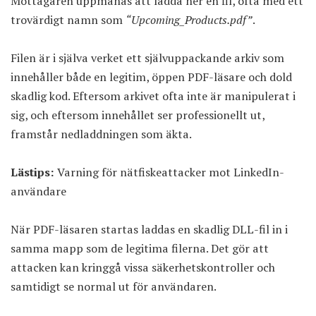
Mottagaren uppmanas att ladda ner en fil, ofta med ett
trovärdigt namn som
“Upcoming_Products.pdf”
.
Filen är i själva verket ett självuppackande arkiv som
innehåller både en legitim, öppen PDF-läsare och dold
skadlig kod. Eftersom arkivet ofta inte är manipulerat i
sig, och eftersom innehållet ser professionellt ut,
framstår nedladdningen som äkta.
Lästips:
Varning för nätfiskeattacker mot LinkedIn-
användare
När PDF-läsaren startas laddas en skadlig DLL-fil in i
samma mapp som de legitima filerna. Det gör att
attacken kan kringgå vissa säkerhetskontroller och
samtidigt se normal ut för användaren.