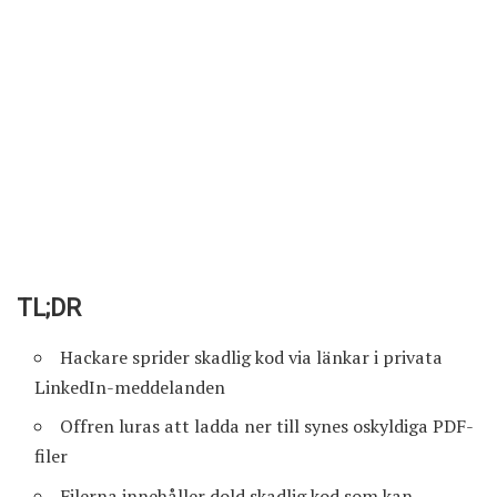
TL;DR
Hackare sprider skadlig kod via länkar i privata
LinkedIn-meddelanden
Offren luras att ladda ner till synes oskyldiga PDF-
filer
Filerna innehåller dold skadlig kod som kan