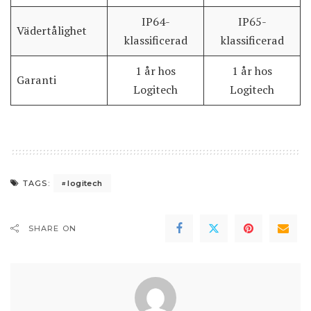
IP64-
IP65-
Vädertålighet
klassificerad
klassificerad
1 år hos
1 år hos
Garanti
Logitech
Logitech
logitech
TAGS:
SHARE ON