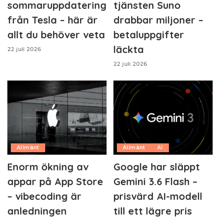
sommaruppdatering
tjänsten Suno
från Tesla – här är
drabbar miljoner –
allt du behöver veta
betaluppgifter
läckta
22 juli 2026
22 juli 2026
Allmänt
Allmänt
AI
Enorm ökning av
Google har släppt
appar på App Store
Gemini 3.6 Flash –
– vibecoding är
prisvärd AI-modell
anledningen
till ett lägre pris