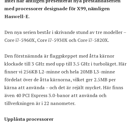
Intel
har äntligen presenterat nya prestandaserien
med processorer designade för X99, nämligen
Haswell-E
.
Den nya serien består i skrivande stund av tre modeller –
Core i7-5960X, Core i7-5930X och Core i7-5820X.
Den förstnämnda är flaggskeppet med åtta kärnor
klockade till 3 GHz med upp till 3.5 GHz i turboläget. Här
finner vi 256KB L2-minne och hela 20MB L3-minne
fördelat över de åtta kärnorna, vilket ger 2.5MB per
kärna att använda – och det är rejält mycket. Här finns
även 40 PCI Express 3.0-banor att använda och
tillverkningen är i 22 nanometer.
Upplåsta processorer