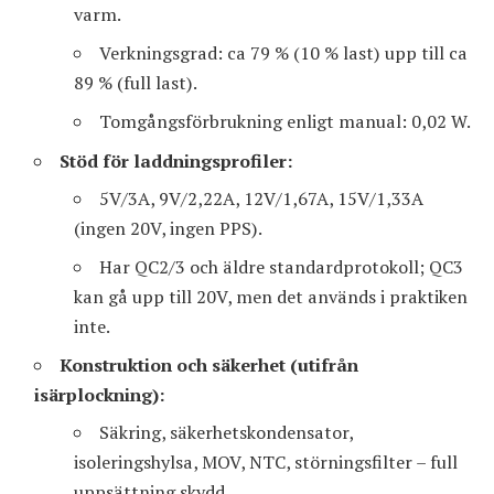
varm.
Verkningsgrad: ca 79 % (10 % last) upp till ca
89 % (full last).
Tomgångsförbrukning enligt manual: 0,02 W.
Stöd för laddningsprofiler:
5V/3A, 9V/2,22A, 12V/1,67A, 15V/1,33A
(ingen 20V, ingen PPS).
Har QC2/3 och äldre standardprotokoll; QC3
kan gå upp till 20V, men det används i praktiken
inte.
Konstruktion och säkerhet (utifrån
isärplockning):
Säkring, säkerhetskondensator,
isoleringshylsa, MOV, NTC, störningsfilter – full
uppsättning skydd.