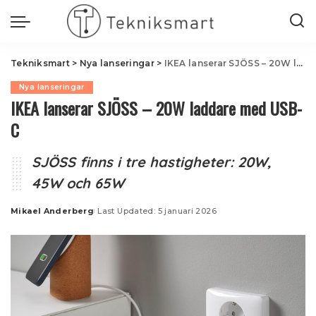
Tekniksmart
>
Nya lanseringar
>
IKEA lanserar SJÖSS – 20W laddare med USB-C
Nya lanseringar
IKEA lanserar SJÖSS – 20W laddare med USB-
C
SJÖSS finns i tre hastigheter: 20W,
45W och 65W
Mikael Anderberg
Last Updated: 5 januari 2026
Posted
by