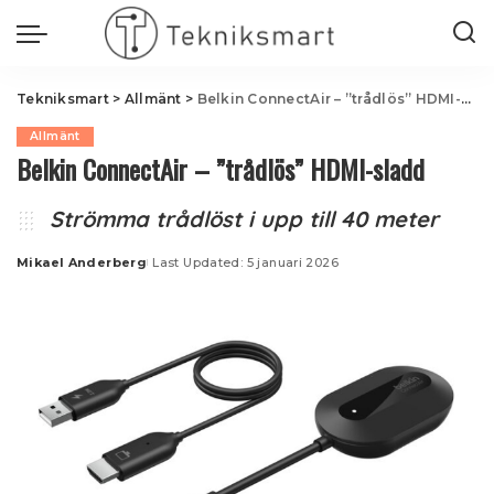
Tekniksmart
>
Allmänt
>
Belkin ConnectAir – ”trådlös” HDMI-sladd
Allmänt
Belkin ConnectAir – ”trådlös” HDMI-sladd
Strömma trådlöst i upp till 40 meter
Mikael Anderberg
Last Updated: 5 januari 2026
Posted
by