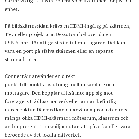
därför viktigt att kontrollera specifikationen för just din
enhet.
På bildskärmssidan krävs en HDMI‑ingång på skärmen,
TV:n eller projektorn. Dessutom behöver du en
USB‑A‑port för att ge ström till mottagaren. Det kan
vara en port på själva skärmen eller en separat
strömadapter.
ConnectAir använder en direkt
punkt‑till‑punkt‑anslutning mellan sändare och
mottagare. Den kopplar alltså inte upp sig mot
företagets trådlösa nätverk eller annan befintlig
infrastruktur. Därmed kan du använda produkten med
många olika HDMI‑skärmar i mötesrum, klassrum och
andra presentationsmiljöer utan att påverka eller vara
beroende av det lokala nätverket.