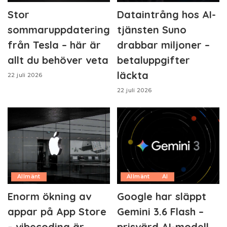
Stor
Dataintrång hos AI-
sommaruppdatering
tjänsten Suno
från Tesla – här är
drabbar miljoner –
allt du behöver veta
betaluppgifter
läckta
22 juli 2026
22 juli 2026
Allmänt
Allmänt
AI
Enorm ökning av
Google har släppt
appar på App Store
Gemini 3.6 Flash –
– vibecoding är
prisvärd AI-modell